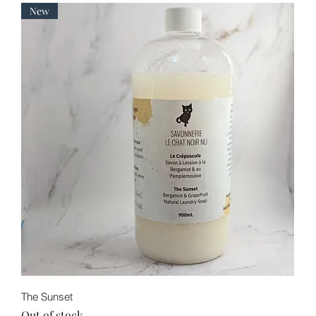
New
Quick View
The Sunset
Out of stock