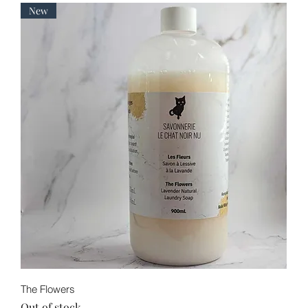
New
Quick View
The Flowers
Out of stock