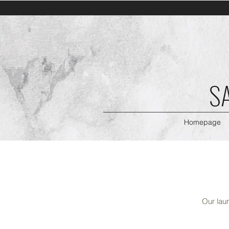
S
Homepage
Our laun