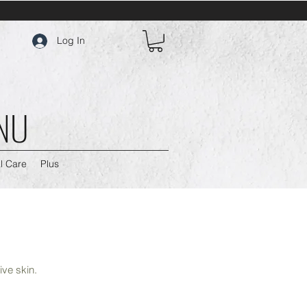
Log In
 NU
l Care
Plus
ive skin.