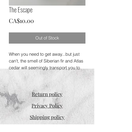
The Escape
Price
CA$10.00
Out of Stock
When you need to get away...but just
can't, the smell of Siberian fir and Atlas
cedar will seemingly transport you to
the forest. Named after our little escape
artist who taught herself how to open
the front door when it is not locked.
Return policy
150g hydrating bomb.
Privacy Policy
INCI Ingredients: Sodium bicarbonate
Shipping policy
(bicarbonate de soude), Citric acid
(acide citrique), Sodium chloride