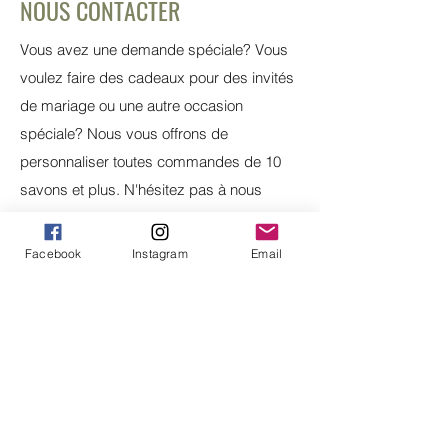
NOUS CONTACTER
(sel/salt), Butyrospermum Parkii
(beurre de karité/shea butter), Vitis
Vous avez une demande spéciale? Vous
vinifera seed oil (huile de pépins de
voulez faire des cadeaux pour des invités
raisins/grapeseed oil), Abies sibirica
(sapin de Sibérie/Siberian fir), Cedrus
de mariage ou une autre occasion
atlantica bark oil (cèdre de l'Atlas/Atlas
spéciale? Nous vous offrons de
cedar), Montmorillonite (argile
personnaliser toutes commandes de 10
verte/green clay), Kaolin (argile
savons et plus. N'hésitez pas à nous
blanche/white clay).
contacter pour vos demandes.
Facebook
Instagram
Email